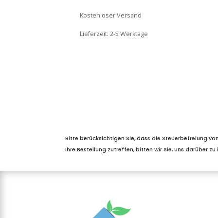
war:
ist:
24,95 €
14,95 €.
Kostenloser Versand
Lieferzeit:
2-5 Werktage
Bitte berücksichtigen Sie, dass die Steuerbefreiung von
Ihre Bestellung zutreffen, bitten wir Sie, uns darüber