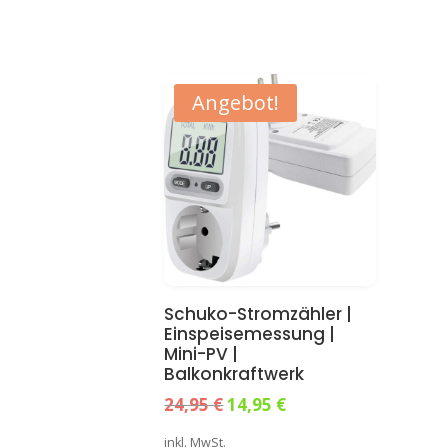
Angebot!
Schuko-Stromzähler |
Einspeisemessung |
Mini-PV |
Balkonkraftwerk
Ursprünglicher
Aktueller
24,95
€
14,95
€
Preis
Preis
inkl. MwSt.